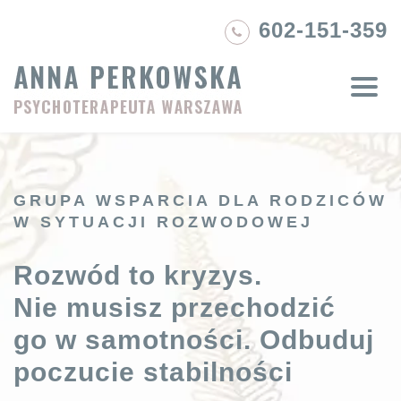
Skip
602-151-359
to
content
GRUPA WSPARCIA DLA RODZICÓW
W SYTUACJI ROZWODOWEJ
Rozwód to kryzys.
Nie musisz przechodzić
go w samotności. Odbuduj
poczucie stabilności