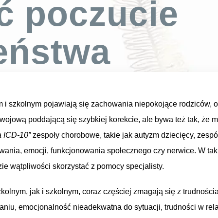
ć poczucie
eństwa
m i szkolnym pojawiają się zachowania niepokojące rodziców, 
zwojową poddającą się szybkiej korekcie, ale bywa też tak, ż
a ICD-10”
zespoły chorobowe, takie jak autyzm dziecięcy, zespó
wania, emocji, funkcjonowania społecznego czy nerwice. W taki
ie wątpliwości skorzystać z pomocy specjalisty.
lnym, jak i szkolnym, coraz częściej zmagają się z trudności
niu, emocjonalność nieadekwatna do sytuacji, trudności w rela