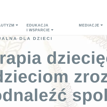
AUTYZM
EDUKACJA
MEDIACJE
I WSPARCIE
ALNA DLA DZIECI
rapia dzieci
zieciom zro
odnaleźć spo