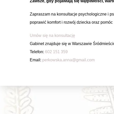
Zawsze, gdy pojawiają się wątpliwości, wart
Zapraszam na konsultacje psychologiczne i ps
poprawić komfort i rozwój dziecka oraz pomóc 
Umów się na konsultację
Gabinet znajduje się w Warszawie Śródmieściu 
Telefon:
602 151 359
Email:
perkowska.anna@gmail.com