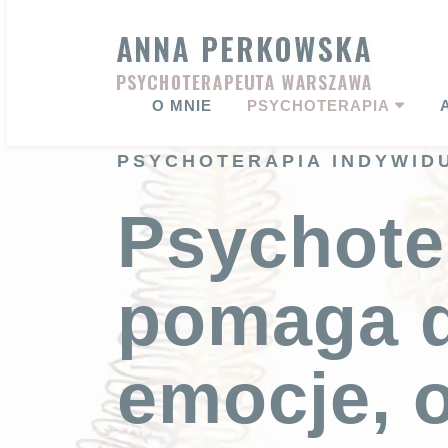
Skip
to
content
O MNIE
PSYCHOTERAPIA
PSYCHOTERAPIA INDYWIDU
Psychote
pomaga d
emocje, 