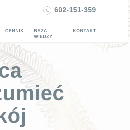
602-151-359
CENNIK
BAZA
KONTAKT
WIEDZY
ęca
zumieć
kój