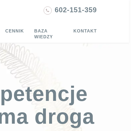
602-151-359
CENNIK
BAZA
KONTAKT
WIEDZY
petencje
oma droga