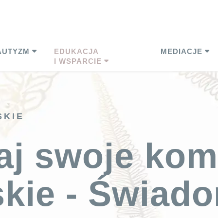
AUTYZM
EDUKACJA
MEDIACJE
I WSPARCIE
SKIE
j swoje kom
skie - Świad