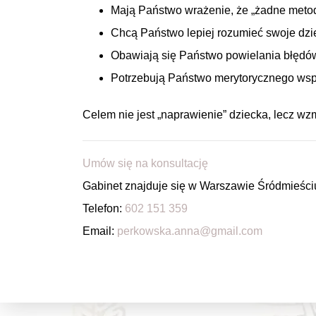
Mają Państwo wrażenie, że „żadne metody
Chcą Państwo lepiej rozumieć swoje dziec
Obawiają się Państwo powielania błęd
Potrzebują Państwo merytorycznego ws
Celem nie jest „naprawienie” dziecka, lecz wz
Umów się na konsultację
Gabinet znajduje się w Warszawie Śródmieściu 
Telefon:
602 151 359
Email:
perkowska.anna@gmail.com