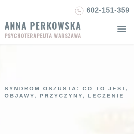
Skip
602-151-359
to
content
SYNDROM OSZUSTA: CO TO JEST,
OBJAWY, PRZYCZYNY, LECZENIE