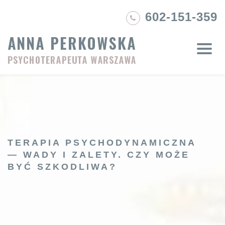
Skip
602-151-359
to
content
TERAPIA PSYCHODYNAMICZNA
— WADY I ZALETY. CZY MOŻE
BYĆ SZKODLIWA?