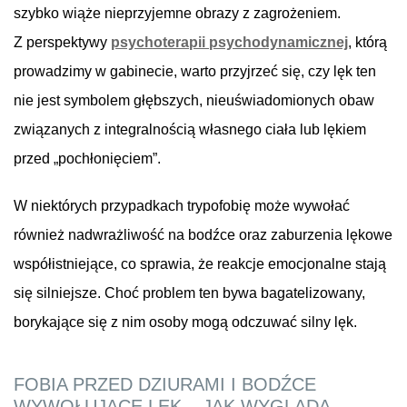
szybko wiąże nieprzyjemne obrazy z zagrożeniem.
Z perspektywy
psychoterapii psychodynamicznej
, którą
prowadzimy w gabinecie, warto przyjrzeć się, czy lęk ten
nie jest symbolem głębszych, nieuświadomionych obaw
związanych z integralnością własnego ciała lub lękiem
przed „pochłonięciem”.
W niektórych przypadkach trypofobię może wywołać
również nadwrażliwość na bodźce oraz zaburzenia lękowe
współistniejące, co sprawia, że reakcje emocjonalne stają
się silniejsze. Choć problem ten bywa bagatelizowany,
borykające się z nim osoby mogą odczuwać silny lęk.
FOBIA PRZED DZIURAMI I BODŹCE
WYWOŁUJĄCE LĘK – JAK WYGLĄDA