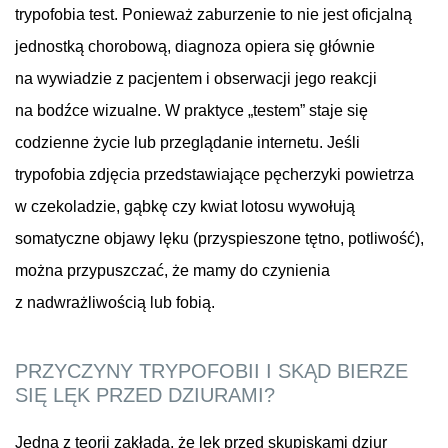
trypofobia test. Ponieważ zaburzenie to nie jest oficjalną
jednostką chorobową, diagnoza opiera się głównie
na wywiadzie z pacjentem i obserwacji jego reakcji
na bodźce wizualne. W praktyce „testem” staje się
codzienne życie lub przeglądanie internetu. Jeśli
trypofobia zdjęcia przedstawiające pęcherzyki powietrza
w czekoladzie, gąbkę czy kwiat lotosu wywołują
somatyczne objawy lęku (przyspieszone tętno, potliwość),
można przypuszczać, że mamy do czynienia
z nadwrażliwością lub fobią.
PRZYCZYNY TRYPOFOBII I SKĄD BIERZE
SIĘ LĘK PRZED DZIURAMI?
Jedna z teorii zakłada, że lęk przed skupiskami dziur