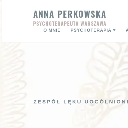
Skip
to
content
O MNIE
PSYCHOTERAPIA
ZESPÓŁ LĘKU UOGÓLNIONE