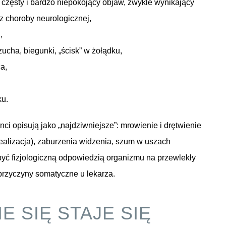
 częsty i bardzo niepokojący objaw, zwykle wynikający
e z choroby neurologicznej,
,
zucha, biegunki, „ścisk” w żołądku,
a,
ku.
nci opisują jako „najdziwniejsze”: mrowienie i drętwienie
ealizacja), zaburzenia widzenia, szum w uszach
być fizjologiczną odpowiedzią organizmu na przewlekły
przyczyny somatyczne u lekarza.
E SIĘ STAJE SIĘ