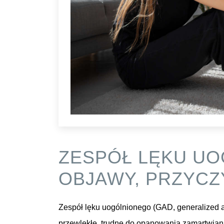
ZESPÓŁ LĘKU UO
OBJAWY, PRZYCZY
Zespół lęku uogólnionego (GAD, generalized anx
przewlekłe, trudne do opanowania zamartwiani