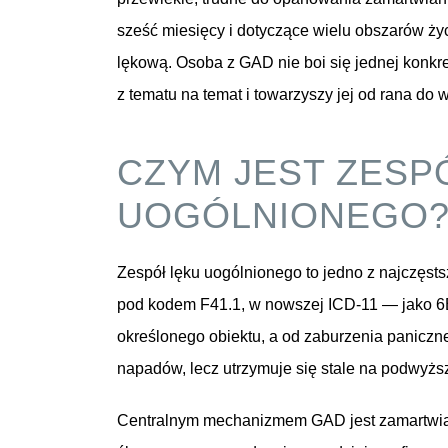
sześć miesięcy i dotyczące wielu obszarów ż
lękową. Osoba z GAD nie boi się jednej konkret
z tematu na temat i towarzyszy jej od rana do 
CZYM JEST ZESP
UOGÓLNIONEGO
Zespół lęku uogólnionego to jedno z najczęsts
pod kodem F41.1, w nowszej ICD-11 — jako 6B00
określonego obiektu, a od zaburzenia paniczn
napadów, lecz utrzymuje się stale na podwyż
Centralnym mechanizmem GAD jest zamartwiani