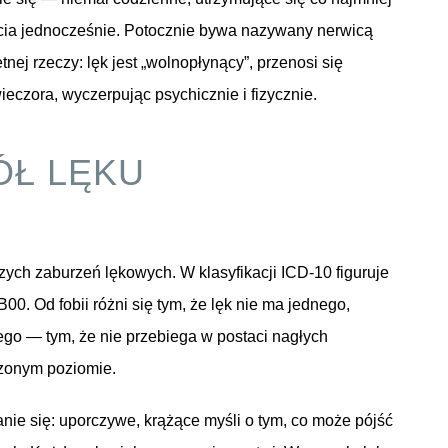
ycia jednocześnie. Potocznie bywa nazywany nerwicą
nej rzeczy: lęk jest „wolnopłynący”, przenosi się
wieczora, wyczerpując psychicznie i fizycznie.
ÓŁ LĘKU
?
zych zaburzeń lękowych. W klasyfikacji ICD-10 figuruje
. Od fobii różni się tym, że lęk nie ma jednego,
ego — tym, że nie przebiega w postaci nagłych
szonym poziomie.
e się: uporczywe, krążące myśli o tym, co może pójść