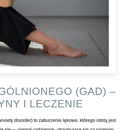
GÓLNIONEGO (GAD) –
NY I LECZENIE
iety disorder) to zaburzenie lękowe, którego istotą jest
e się — niemal codzienne, utrzymujące się co najmniej