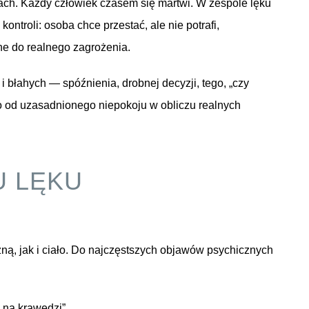
sach. Każdy człowiek czasem się martwi. W zespole lęku
ntroli: osoba chce przestać, ale nie potrafi,
ne do realnego zagrożenia.
 błahych — spóźnienia, drobnej decyzji, tego, „czy
o od uzasadnionego niepokoju w obliczu realnych
U LĘKU
ą, jak i ciało. Do najczęstszych objawów psychicznych
 „na krawędzi”,