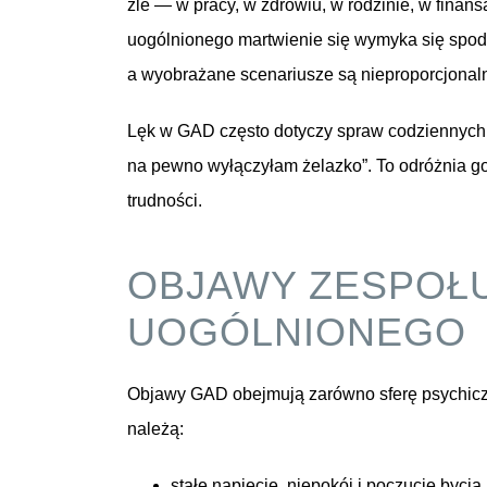
źle — w pracy, w zdrowiu, w rodzinie, w finan
uogólnionego martwienie się wymyka się spod ko
a wyobrażane scenariusze są nieproporcjonal
Lęk w GAD często dotyczy spraw codziennych i
na pewno wyłączyłam żelazko”. To odróżnia g
trudności.
OBJAWY ZESPOŁ
UOGÓLNIONEGO
Objawy GAD obejmują zarówno sferę psychiczn
należą:
stałe napięcie, niepokój i poczucie bycia