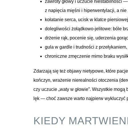
zawroty głowy i uczucie niestabilności —
z napięcia mięśni i hiperwentylacji, a ni
kołatanie serca, ucisk w klatce piersiowej
dolegliwości żołądkowo-jelitowe: bóle br
drżenie rąk, pocenie się, uderzenia gorąc
gula w gardle i trudności z przełykaniem,
chroniczne zmęczenie mimo braku wysił
Zdarzają się też objawy nietypowe, które pacje
kończyn, wrażenie nierealności otoczenia (der
czy uczucie „waty w głowie”. Wszystkie mogą 
lęk — choć zawsze warto najpierw wykluczyć 
KIEDY MARTWIENI