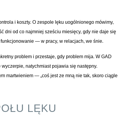
ontrola i koszty. O zespole lęku uogólnionego mówimy,
ć dni od co najmniej sześciu miesięcy, gdy nie daje się
 funkcjonowanie — w pracy, w relacjach, we śnie.
retny problem i przestaje, gdy problem mija. W GAD
ę wyczerpie, natychmiast pojawia się następny.
ym martwieniem — „coś jest ze mną nie tak, skoro ciągle
POŁU LĘKU